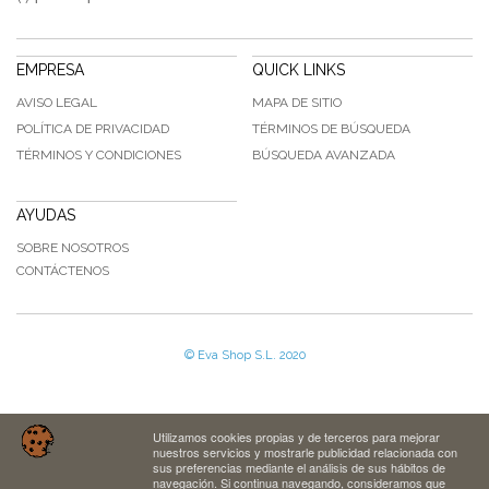
EMPRESA
QUICK LINKS
AVISO LEGAL
MAPA DE SITIO
POLÍTICA DE PRIVACIDAD
TÉRMINOS DE BÚSQUEDA
TÉRMINOS Y CONDICIONES
BÚSQUEDA AVANZADA
AYUDAS
SOBRE NOSOTROS
CONTÁCTENOS
© Eva Shop S.L. 2020
Utilizamos cookies propias y de terceros para mejorar
nuestros servicios y mostrarle publicidad relacionada con
sus preferencias mediante el análisis de sus hábitos de
navegación. Si continua navegando, consideramos que