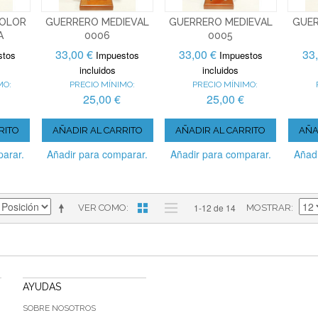
COLOR
GUERRERO MEDIEVAL
GUERRERO MEDIEVAL
GUER
A
0006
0005
33,00 €
33,00 €
33
stos
Impuestos
Impuestos
incluidos
incluidos
MO:
PRECIO MÍNIMO:
PRECIO MÍNIMO:
25,00 €
25,00 €
RITO
AÑADIR AL CARRITO
AÑADIR AL CARRITO
AÑA
parar.
Añadir para comparar.
Añadir para comparar.
Añadi
1-12 de 14
VER COMO
MOSTRAR
AYUDAS
SOBRE NOSOTROS