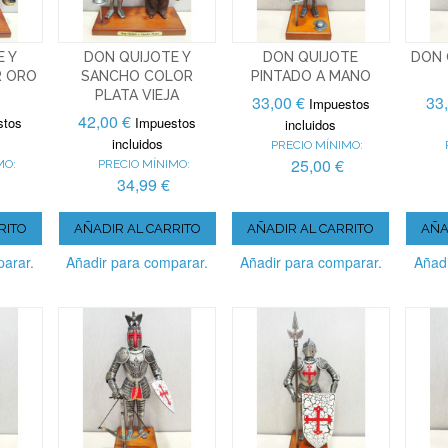
E Y
DON QUIJOTE Y
DON QUIJOTE
DON 
R ORO
SANCHO COLOR
PINTADO A MANO
PLATA VIEJA
33,00 €
33
Impuestos
42,00 €
stos
Impuestos
incluidos
incluidos
PRECIO MÍNIMO:
25,00 €
MO:
PRECIO MÍNIMO:
34,99 €
RITO
AÑADIR AL CARRITO
AÑADIR AL CARRITO
AÑA
parar.
Añadir para comparar.
Añadir para comparar.
Añadi