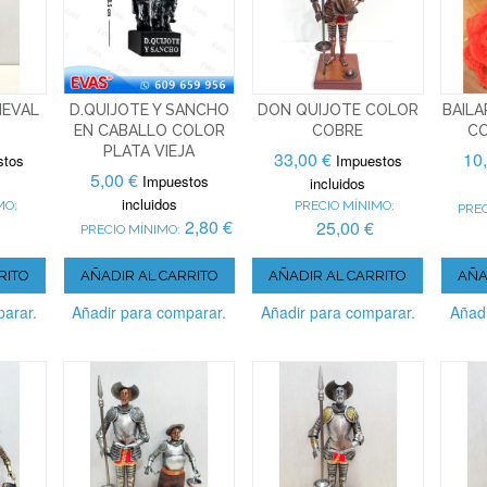
IEVAL
D.QUIJOTE Y SANCHO
DON QUIJOTE COLOR
BAILA
EN CABALLO COLOR
COBRE
CO
PLATA VIEJA
33,00 €
10
stos
Impuestos
5,00 €
Impuestos
incluidos
incluidos
MO:
PRECIO MÍNIMO:
PREC
2,80 €
25,00 €
PRECIO MÍNIMO:
RITO
AÑADIR AL CARRITO
AÑADIR AL CARRITO
AÑA
parar.
Añadir para comparar.
Añadir para comparar.
Añadi