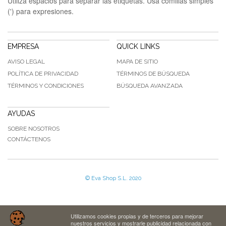
Utiliza espacios para separar las etiquetas. Usa comillas simples
(') para expresiones.
EMPRESA
QUICK LINKS
AVISO LEGAL
MAPA DE SITIO
POLÍTICA DE PRIVACIDAD
TÉRMINOS DE BÚSQUEDA
TÉRMINOS Y CONDICIONES
BÚSQUEDA AVANZADA
AYUDAS
SOBRE NOSOTROS
CONTÁCTENOS
© Eva Shop S.L. 2020
Utilizamos cookies propias y de terceros para mejorar
nuestros servicios y mostrarle publicidad relacionada con