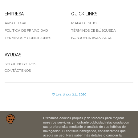
EMPRESA
QUICK LINKS
AVISO LEGAL
MAPA DE SITIO
POLÍTICA DE PRIVACIDAD
TÉRMINOS DE BÚSQUEDA
TÉRMINOS Y CONDICIONES
BÚSQUEDA AVANZADA
AYUDAS
SOBRE NOSOTROS
CONTÁCTENOS
© Eva Shop S.L. 2020
Utilizamos cookies propias y de terceros para mejorar
nuestros servicios y mostrarle publicidad relacionada con
sus preferencias mediante el análisis de sus hábitos de
navegación. Si continua navegando, consideramos que
acepta su uso. Para saber más detalles o cambiar la